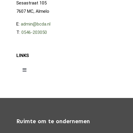
Sesastraat 105
7607 MC, Almelo
E:
admin@bcda.nl
T:
0546-203050
LINKS
Toggle
Navigation
HOME
AVG
Ruimte om te ondernemen
CONTACT